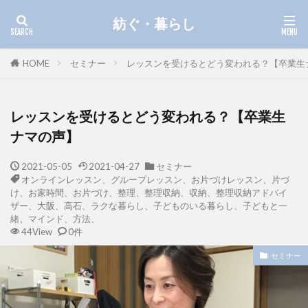
紡ぐ・暮らし
HOME
セミナー
レッスンを受けるとどう変われる？【卒業生
レッスンを受けるとどう変われる？【卒業生
ナマの声】
2021-05-05
2021-04-27
セミナー
オンラインレッスン、グループレッスン、お片づけレッスン、片づ
け、お家時間、お片づけ、整理、整理収納、収納、整理収納アドバイ
ザー、大阪、高石、ラクな暮らし、子どものいる暮らし、子どもと一
緒、マインド、方法、
44View
0件
セミナー