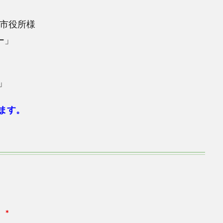
石市役所様
ー」
」
ます。
）
*