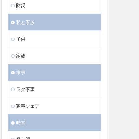
防災
私と家族
子供
家族
家事
ラク家事
家事シェア
時間