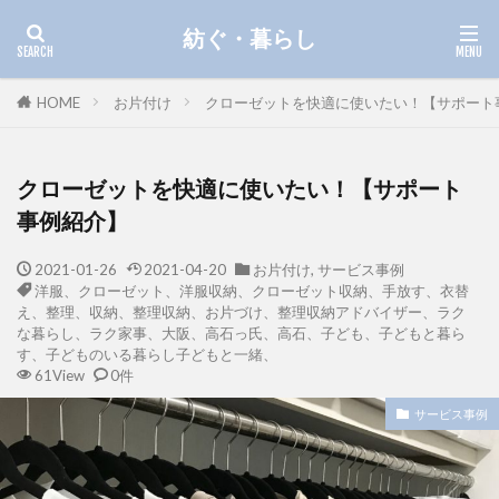
紡ぐ・暮らし
HOME
お片付け
クローゼットを快適に使いたい！【サポート
クローゼットを快適に使いたい！【サポート
事例紹介】
2021-01-26
2021-04-20
お片付け
,
サービス事例
洋服、クローゼット、洋服収納、クローゼット収納、手放す、衣替
え、整理、収納、整理収納、お片づけ、整理収納アドバイザー、ラク
な暮らし、ラク家事、大阪、高石っ氏、高石、子ども、子どもと暮ら
す、子どものいる暮らし子どもと一緒、
61View
0件
サービス事例