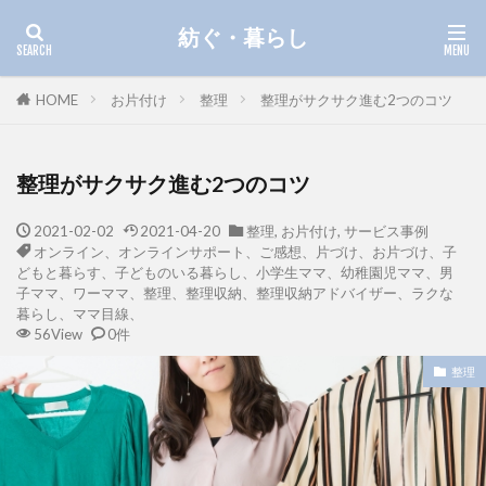
紡ぐ・暮らし
HOME
お片付け
整理
整理がサクサク進む2つのコツ
整理がサクサク進む2つのコツ
2021-02-02
2021-04-20
整理
,
お片付け
,
サービス事例
オンライン、オンラインサポート、ご感想、片づけ、お片づけ、子
どもと暮らす、子どものいる暮らし、小学生ママ、幼稚園児ママ、男
子ママ、ワーママ、整理、整理収納、整理収納アドバイザー、ラクな
暮らし、ママ目線、
56View
0件
整理